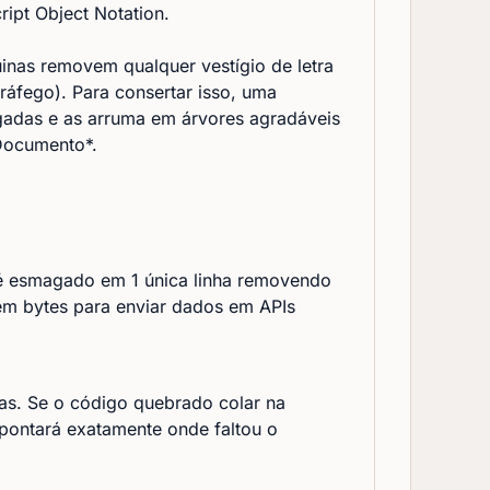
ript Object Notation.
nas removem qualquer vestígio de letra
tráfego). Para consertar isso, uma
adas e as arruma em árvores agradáveis
Documento*.
o é esmagado em 1 única linha removendo
em bytes para enviar dados em APIs
pas. Se o código quebrado colar na
apontará exatamente onde faltou o