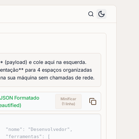
I* (payload) e cole aqui na esquerda.
dentação** para 4 espaços organizadas
o na sua máquina sem chamadas de rede.
 JSON Formatado
Minificar
(1 linha)
eautified)