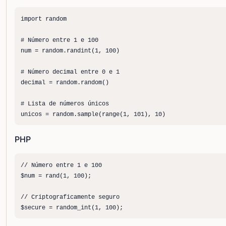
import random

# Número entre 1 e 100

num = random.randint(1, 100)

# Número decimal entre 0 e 1

decimal = random.random()

# Lista de números únicos

unicos = random.sample(range(1, 101), 10)
PHP
// Número entre 1 e 100

$num = rand(1, 100);

// Criptograficamente seguro

$secure = random_int(1, 100);