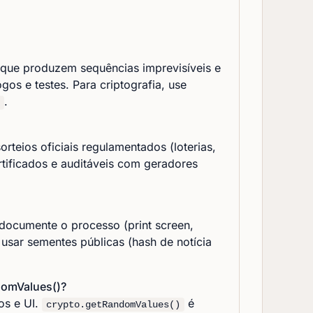
que produzem sequências imprevisíveis e
gos e testes. Para criptografia, use
.
rteios oficiais regulamentados (loterias,
rtificados e auditáveis com geradores
 documente o processo (print screen,
 usar sementes públicas (hash de notícia
domValues()?
os e UI.
é
crypto.getRandomValues()