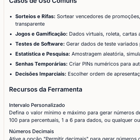
Casos de Uso Comuns
Sorteios e Rifas:
Sortear vencedores de promoções, r
transparente
Jogos e Gamificação:
Dados virtuais, roleta, cartas 
Testes de Software:
Gerar dados de teste variados 
Estatística e Pesquisa:
Amostragem aleatória, simula
Senhas Temporárias:
Criar PINs numéricos para aut
Decisões Imparciais:
Escolher ordem de apresentaçã
Recursos da Ferramenta
Intervalo Personalizado
Defina o valor mínimo e máximo para gerar números de
100 para percentuais, 1 a 6 para dados, ou qualquer out
Números Decimais
Ative a opção "Permitir decimais" para gerar números