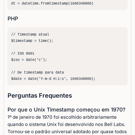
dt = datetime.fromtimestamp(1696348800)
PHP
// Timestamp atual

$timestamp = time();

// ISO 8601

$iso = date('c');

// De timestamp para data

$date = date('Y-m-d H:i:s', 1696348800);
Perguntas Frequentes
Por que o Unix Timestamp começou em 1970?
1º de janeiro de 1970 foi escolhido arbitrariamente
quando o sistema Unix foi desenvolvido nos Bell Labs.
Tornou-se o padrão universal adotado por quase todos