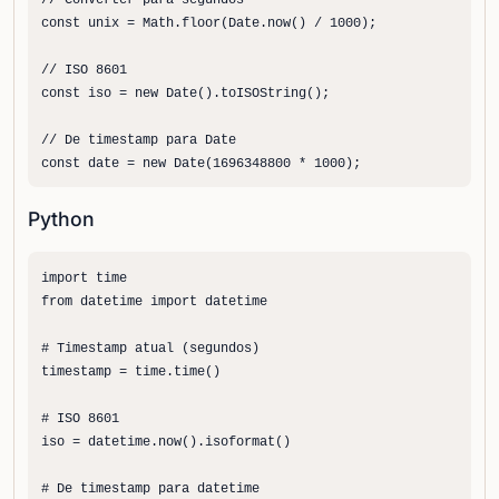
// Converter para segundos

const unix = Math.floor(Date.now() / 1000);

// ISO 8601

const iso = new Date().toISOString();

// De timestamp para Date

const date = new Date(1696348800 * 1000);
Python
import time

from datetime import datetime

# Timestamp atual (segundos)

timestamp = time.time()

# ISO 8601

iso = datetime.now().isoformat()

# De timestamp para datetime
